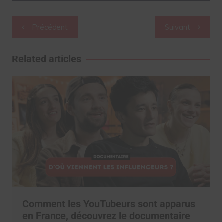
Navigation
Précédent
Suivant
de
l’article
Related articles
Comment les YouTubeurs sont apparus
en France, découvrez le documentaire