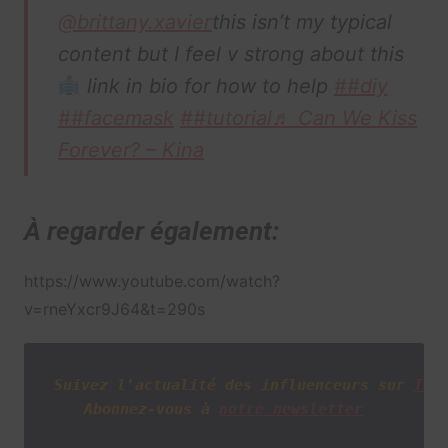
@brittany.xavier
this isn’t my typical
content but I feel v strong about this
link in bio for how to help
##diy
##facemask
##tutorial
♬ Can We Kiss
Forever? – Kina
À regarder également:
https://www.youtube.com/watch?
v=rneYxcr9J64&t=290s
Suivez l'actualité des influenceurs sur
Twi
Abonnez-vous à
notre newsletter