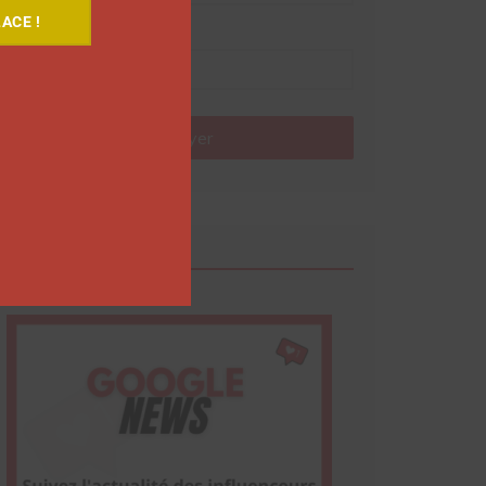
ACE !
Nom
Envoyer
Google News