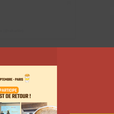
o (@rafcarlito)
 mettre plein de choses
, ils ont mis en ligne les live, « Good Morning
matin. Jusqu’à présent ces contenus n’étaient visibles
7 et 8h23. « Vu les conditions, on a décidé de
t dit que ça pouvait vous plaire de mettre tout ça à
Carlito.