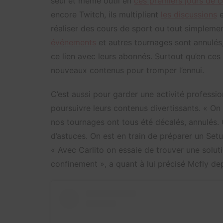
seul et même outil en
ces premiers jours de 
encore Twitch, ils multiplient
les discussions
e
réaliser des cours de sport ou tout simpleme
événements
et autres tournages sont annulés,
ce lien avec leurs abonnés. Surtout qu’en ces
nouveaux contenus pour tromper l’ennui.
C’est aussi pour garder une activité professi
poursuivre leurs contenus divertissants. « On 
nos tournages ont tous été décalés, annulés. 
d’astuces. On est en train de préparer un Setup
« Avec Carlito on essaie de trouver une soluti
confinement », a quant à lui précisé Mcfly de