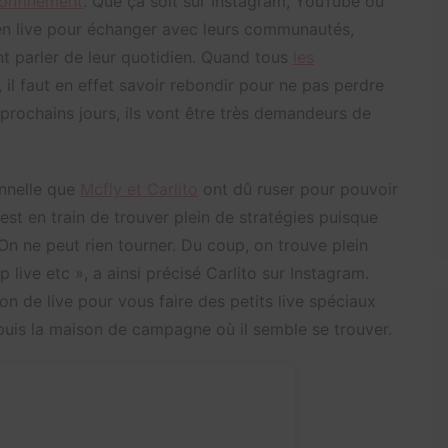
confinement
. Que ça soit sur Instagram, YouTube ou
n live pour échanger avec leurs communautés,
nt parler de leur quotidien. Quand tous
les
 il faut en effet savoir rebondir pour ne pas perdre
 prochains jours, ils vont être très demandeurs de
onnelle que
Mcfly et Carlito
ont dû ruser pour pouvoir
est en train de trouver plein de stratégies puisque
On ne peut rien tourner. Du coup, on trouve plein
 live etc », a ainsi précisé Carlito sur Instagram.
on de live pour vous faire des petits live spéciaux
puis la maison de campagne où il semble se trouver.