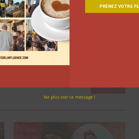
xclusifs. « Est-ce que nos cours de sport avec
PRENEZ VOTRE PL
sens? » a questionné sur Instagram Carlito. « On
ition », surenchérit Mcfly.
es influenceurs sur
Twitter
 à 
notre newsletter
Suivant
Ne plus voir ce message !