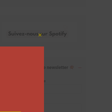
Close
this
module
Abonnez-vous à notre newsletter
Adresse de messagerie
Prénom