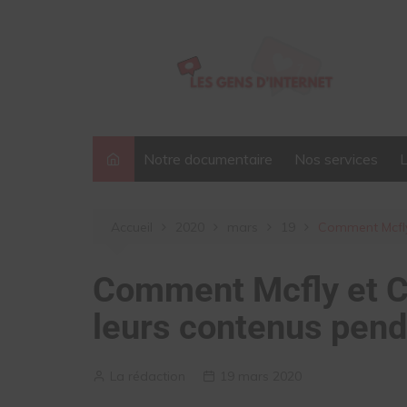
Aller
au
contenu
Notre documentaire
Nos services
Accueil
2020
mars
19
Comment Mcfly 
Comment Mcfly et Ca
leurs contenus pend
La rédaction
19 mars 2020