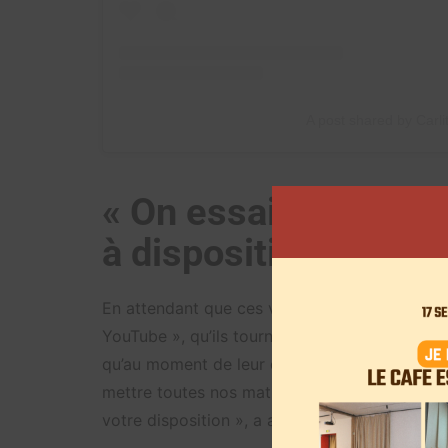
A post shared by Carlit
« On essaie de vous
à disposition »
En attendant que ces vidéos soient accessibles
YouTube », qu’ils tournent tous les mercredis 
qu’au moment de leur diffusion, soit entre
6h5
mettre toutes nos matinales en public. On s’es
votre disposition », a averti ce mardi 18 mars 