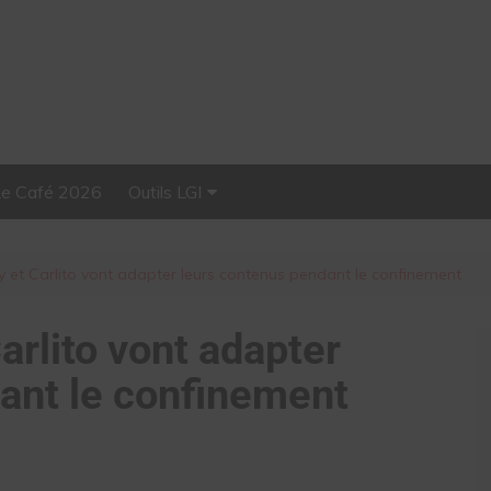
Le Café 2026
Outils LGI
Stellar, plateforme
d’influence tout-en-un
et Carlito vont adapter leurs contenus pendant le confinement
rlito vont adapter
ant le confinement