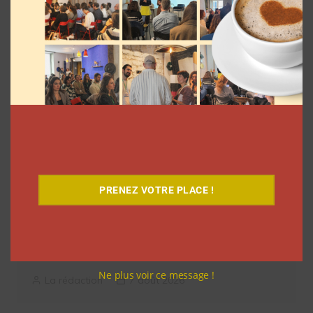
l’article
Related articles
PRENEZ VOTRE PLACE !
Comment les YouTubeurs sont apparus
en France, découvrez le documentaire
inédit
Ne plus voir ce message !
La rédaction
7 août 2026