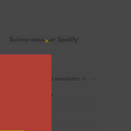
Close
this
module
Abonnez-vous à notre newsletter
Adresse de messagerie
Prénom