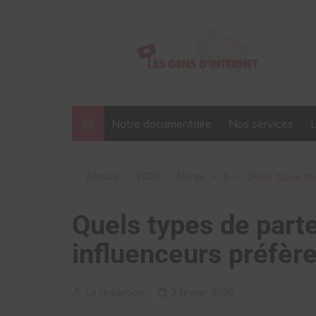
Aller
au
contenu
Notre documentaire
Nos services
Accueil
2020
février
3
Quels types de 
Quels types de parte
influenceurs préfère
La rédaction
3 février 2020