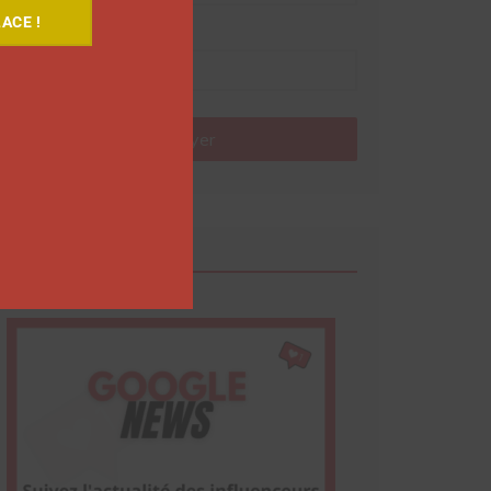
ACE !
Nom
Envoyer
Google News