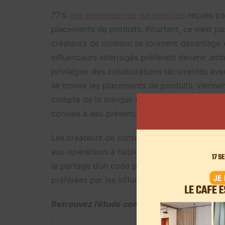
77%
des demandes de partenariats
reçues pa
placements de produits. Pourtant, ce n’est pas
créateurs de contenu se tournent davantage v
influenceurs interrogés préfèrent devenir am
privilégier des collaborations récurrentes a
se trouve les placements de produits, viennen
compte de la marque et les invitations à un é
conviés à des présentations de produits ou en
Les créateurs de contenu souhaitent donc priv
aux opérations à faible valeur ajoutée. Par ex
le partage d’un code promo ou encore la créa
préférées par les influenceurs.
Retrouvez l’étude complète ici: