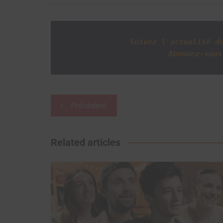
Suivez l'actualité d
Abonnez-vous
Navigation
Précédent
de
l’article
Related articles