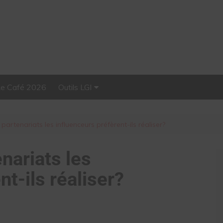
Le Café 2026
Outils LGI
Stellar, plateforme
d’influence tout-en-un
partenariats les influenceurs préfèrent-ils réaliser?
nariats les
nt-ils réaliser?