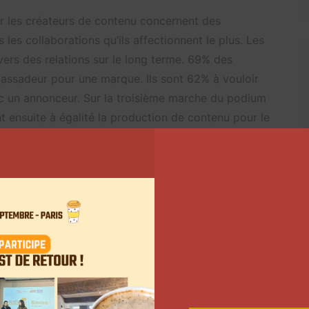
r les créateurs de contenu concernent des
 les collaborations qu’ils affectionnent le plus. Les
ers des relations sur le long terme. 69% des
bassadeur pour une marque. Ils sont 62% à vouloir
vec un annonceur. Sur la troisième marche du podium
t ensuite à égalité la production de contenu pour le
vénement (pour 62% d’entre eux, ils aimeraient être
core des rencontres réunissant d’autres collègues.
ilégier des relations sur le long terme contrairement
emple, un simple relai d’informations sur l’annonceur,
tion d’un tutoriel ne sont pas les types de demandes