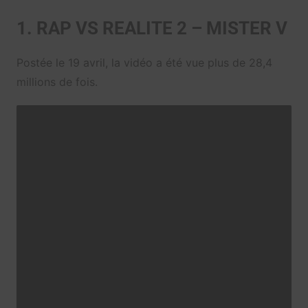
1. RAP VS REALITE 2 – MISTER V
Postée le 19 avril, la vidéo a été vue plus de 28,4
millions de fois.