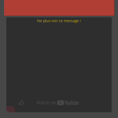
Postée le 11 janvier, la vidéo a été vue plus de 11
millions de fois.
Ne plus voir ce message !