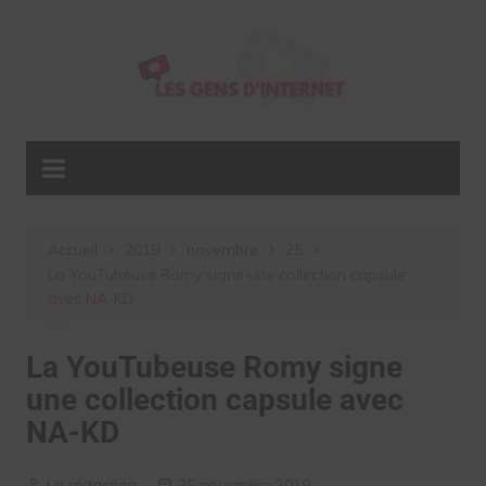
Aller
au
contenu
Accueil
2019
novembre
25
La YouTubeuse Romy signe une collection capsule
avec NA-KD
La YouTubeuse Romy signe
une collection capsule avec
NA-KD
La rédaction
25 novembre 2019