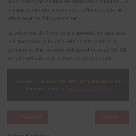
supprimées par manque de temps de production. La
marque a entendu la demande de Romy et fera un
effort pour les fois prochaines.
La collection de Romy sera disponible en ligne dès
le 8 décembre. A la base, elle devait sortir le 12
septembre. Une seconde collaboration avec NA-KD
est déjà prévue pour le mois de mars ou avril.
Suivez l'actualité des influenceurs sur
Twi
Abonnez-vous à
notre newsletter
Navigation
Précédent
Suivant
de
l’article