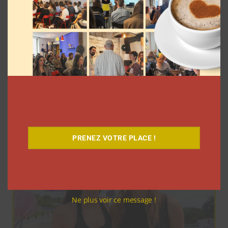
Pour le lancement de Croquez le
Monde®, McDonald’s a convié des
influenceurs pour une « expérience
unique »
La rédaction
4 août 2026
PRENEZ VOTRE PLACE !
Ne plus voir ce message !