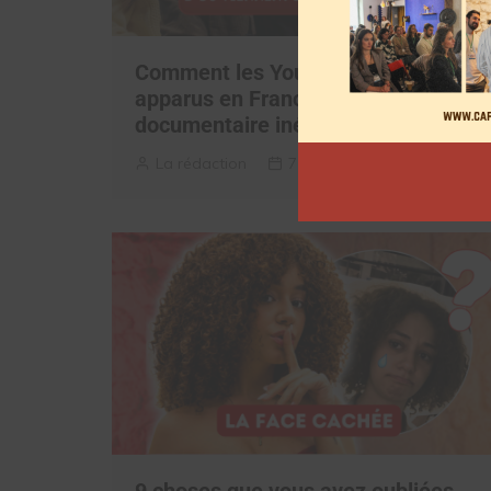
Comment les YouTubeurs sont
apparus en France, découvrez le
documentaire inédit
La rédaction
7 août 2026
9 choses que vous avez oubliées