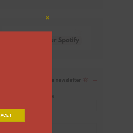
Close
this
module
Abonnez-vous à notre newsletter
Adresse de messagerie
ACE !
Prénom