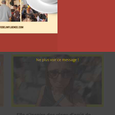
Comment le Grand JD a
complètement réinventé son
contenu sur YouTube
Clara Phelippeaux
6 août 2026
Ne plus voir ce message !
Elle s’inspire des vlogs d’août de