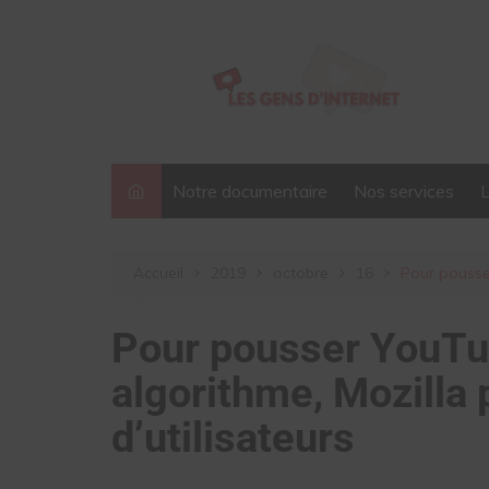
Aller
au
contenu
Notre documentaire
Nos services
Accueil
2019
octobre
16
Pour pousser
Pour pousser YouTu
algorithme, Mozilla 
d’utilisateurs