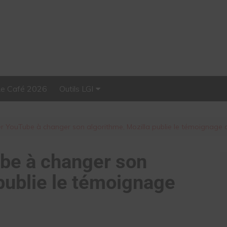
Le Café 2026
Outils LGI
Stellar, plateforme
d’influence tout-en-un
 YouTube à changer son algorithme, Mozilla publie le témoignage d’
be à changer son
publie le témoignage