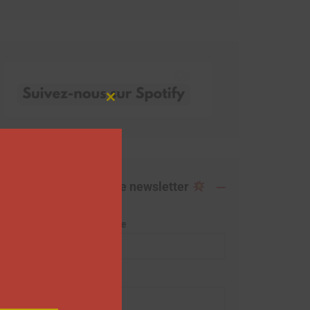
Close
this
module
Abonnez-vous à notre newsletter
Adresse de messagerie
Prénom