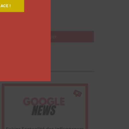
ACE !
Nom
Envoyer
Google News