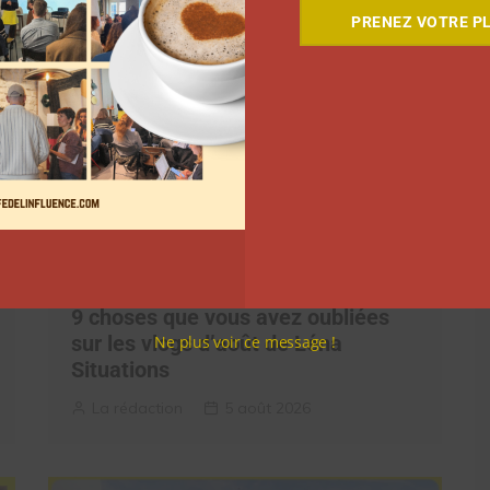
PRENEZ VOTRE PL
9 choses que vous avez oubliées
sur les vlogs d’août de Léna
Ne plus voir ce message !
Situations
La rédaction
5 août 2026