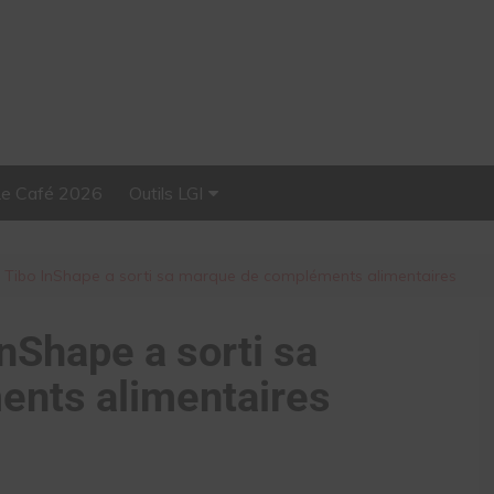
Le Café 2026
Outils LGI
Stellar, plateforme
d’influence tout-en-un
 Tibo InShape a sorti sa marque de compléments alimentaires
nShape a sorti sa
nts alimentaires