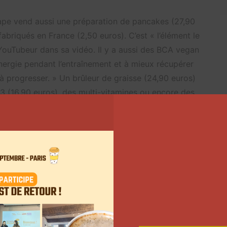
Shape vend aussi une préparation de pancakes (27,90
fabriqués en France (2,50 euros). C’est « l’élément le
 YouTubeur dans sa vidéo. Il y a aussi des BCA vegan
énergie pendant l’entraînement et à mieux récupérer
 à progresser. » Un brûleur de graisse (24,90 euros)
 (16,90 euros), des multi-vitamines ou encore des
es influenceurs sur
Twitter
Suivant