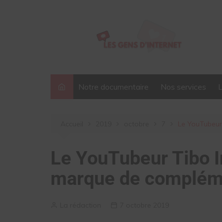
Aller
au
contenu
Notre documentaire
Nos services
Accueil
2019
octobre
7
Le YouTubeur
Le YouTubeur Tibo I
marque de compléme
La rédaction
7 octobre 2019