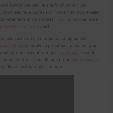
tout fonctionne bien, le site fonctionne »! Le
un nouveau rêve. Après avoir ouvert sa propre salle
e de vêtements et de goodies,
Tibo InShape
se lance
Shape Nutrition
» a ouvert.
nnonce la sortie de ma marque de compléments
ières vidéos
. Ce nouveau projet lui a demandé près
roduits proposés sont fabriqués
en France
. Ils sont
 ajoutés. Au total, Tibo InShape propose une dizaine
e et livrés partout dans le monde.