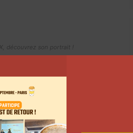
X, découvrez son portrait !
Match_TFX)
19 avril 2019
ntes, la troisième a un faible pour le maquillage
ses 21 ans, Julia Hn a déjà maquillé de nombreuses
ore Niska. Sur
son compte Instagram
, elle partage
000 abonnés.