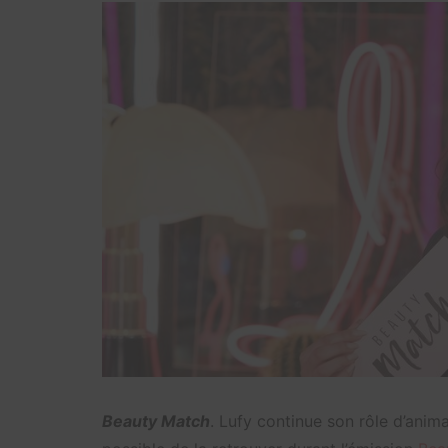
Beauty Match
. Lufy continue son rôle d’anima