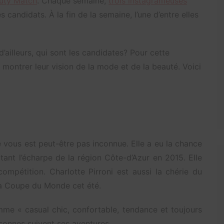
uty Match
. Chaque semaine,
trois instagrameuses
s candidats. À la fin de la semaine, l’une d’entre elles
d’ailleurs, qui sont les candidates? Pour cette
ir montrer leur vision de la mode et de la beauté. Voici
 vous est peut-être pas inconnue. Elle a eu la chance
tant l’écharpe de la région Côte-d’Azur en 2015. Elle
ompétition. Charlotte Pirroni est aussi la chérie du
 la Coupe du Monde cet été.
mme « casual chic, confortable, tendance et toujours
sonnes suivent ses aventures.