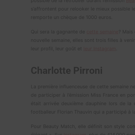
possible de la retrouver durant l’émission
Bea
s’affrontent pour relooker le mieux possible le
remporte un chèque de 1000 euros.
Qui sera la gagnante de
cette semaine
? Mais 
nouvelle semaine, elles sont trois filles à ven
leur profil, leur goût et
leur Instagram
.
Charlotte Pirroni
La première influenceuse de cette semaine ne
de participer à l’émission Miss France en por
était arrivée deuxième dauphine lors de la c
footballeur Florian Thauvin qui a participé à
Pour Beauty Match, elle définit son style co
élégant ». Sur
Instagram
, plus de 414.000 per