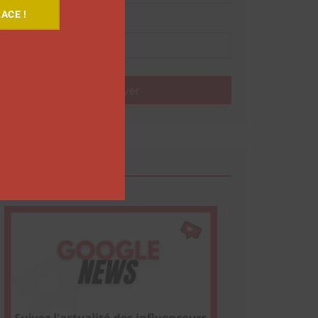
ACE !
Nom
Envoyer
Google News