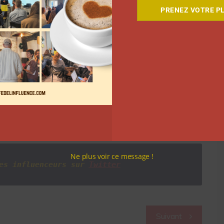
PRENEZ VOTRE PL
comme « sportswear sexy ».
X, découvrez son portrait !
Match_TFX)
20 avril 2019
Ne plus voir ce message !
es influenceurs sur
Twitter
Suivant