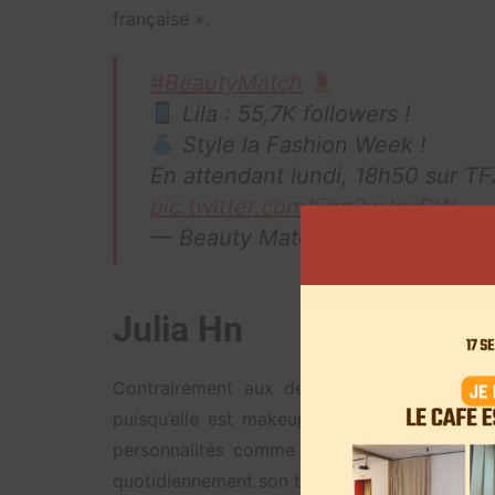
française ».
#BeautyMatch
Lila : 55,7K followers !
Style la Fashion Week !
En attendant lundi, 18h50 sur TF
pic.twitter.com/Egg2wJcvDW
— Beauty Match TFX (@Beauty
Julia Hn
Contrairement aux deux candidates précéde
puisqu’elle est makeup artist. Du haut de 
personnalités comme Aya Nakamura ou enc
quotidiennement son travail à ses près de 8