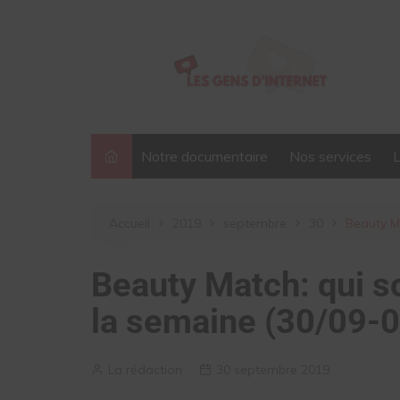
Aller
au
contenu
Notre documentaire
Nos services
Accueil
2019
septembre
30
Beauty Ma
Beauty Match: qui s
la semaine (30/09-
La rédaction
30 septembre 2019