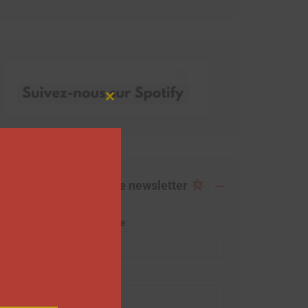
Close
this
module
Abonnez-vous à notre newsletter
Adresse de messagerie
Prénom