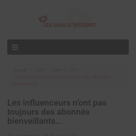
Aller
au
contenu
Accueil
2019
juillet
29
Les influenceurs n’ont pas toujours des abonnés
bienveillants…
Les influenceurs n’ont pas
toujours des abonnés
bienveillants…
La rédaction
29 juillet 2019