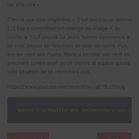
les attendre ».
C’est là que tout dégénère. « C’est devenu un démon
[…] Elle a complètement changé de visage », se
confie la YouTubeuse. La jeune femme commence à
lui crier dessus en l’insultant de tous les noms. Puis,
elle en vient aux mains. Marie a terminé son récit en
précisant qu’elle allait porté plainte et espère qu’une
telle situation ne se reproduira pas.
https://www.youtube.com/watch?v=JaF71Lz7OUg
Suivez l'actualité des influenceurs sur
Twi
Navigation