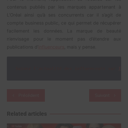
contenus publiés par les marques appartenant à
L’Oréal ainsi qu’à ses concurrents car il s’agit de
compte business public, ce qui permet de récupérer
facilement les données. La marque de beauté
n’envisage pour le moment pas d’étendre aux
publications d’
influenceurs
, mais y pense.
Suivez l'actualité des influenceurs sur
Twi
Navigation
Précédent
Suivant
de
l’article
Related articles