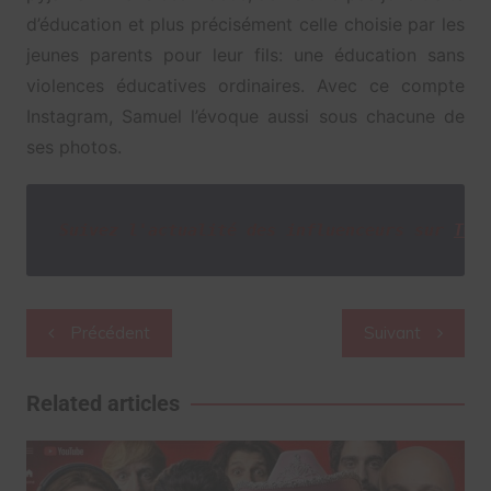
d’éducation et plus précisément celle choisie par les
jeunes parents pour leur fils: une éducation sans
violences éducatives ordinaires. Avec ce compte
Instagram, Samuel l’évoque aussi sous chacune de
ses photos.
Suivez l'actualité des influenceurs sur
Twi
Navigation
Précédent
Suivant
de
l’article
Related articles