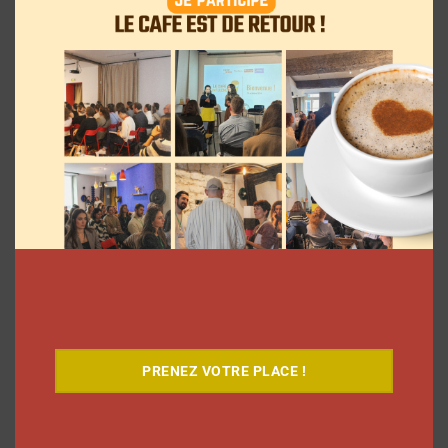
La rédaction
3 août 2026
Les vlogs d’août de Léna Situations ont
inspiré d’autres YouTubeuses à faire
PRENEZ VOTRE PLACE !
pareil
La rédaction
31 juillet 2026