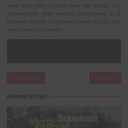
quels mots sont interdits sous les vidéos. Ces
commentaires sont envoyés directement à la
poubelle. D’autres YouTubeurs comme
Amixem
font
appel à des modérateurs.
Suivez l'actualité des influenceurs sur
Twi
Navigation
Précédent
Suivant
de
l’article
Related articles