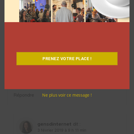
5 commentaires sur “
Comment ne plus voir
les commentaires négatifs sur YouTube et
Twitter?
”
mamyhorse
dit :
PRENEZ VOTRE PLACE !
2 février 2019 à 23 h 26 min
Mon truc à moi : je n’ai pas twitter lol
Ne plus voir ce message !
Répondre
gensdinternet
dit :
3 février 2019 à 9 h 11 min