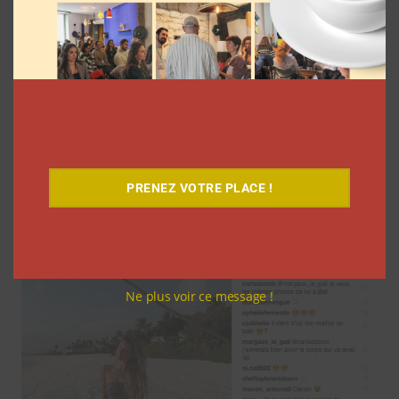
Chloé B aux Maldives
PRENEZ VOTRE PLACE !
Ne plus voir ce message !