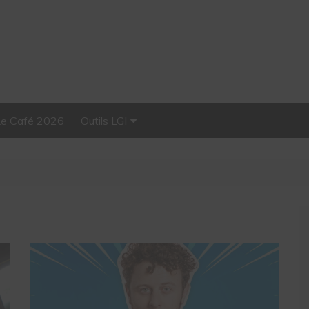
Le Café 2026
Outils LGI
Stellar, plateforme
d’influence tout-en-un