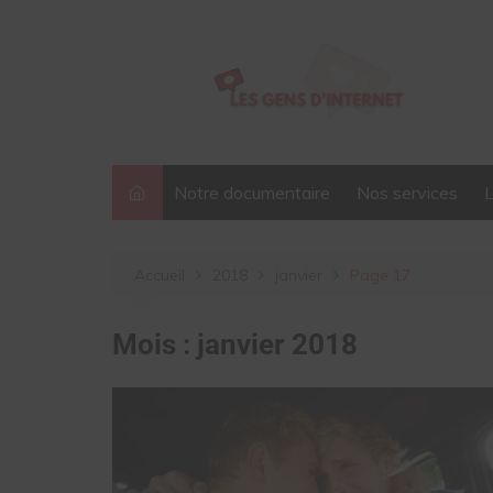
Aller
au
contenu
Notre documentaire
Nos services
Accueil
2018
janvier
Page 17
Mois :
janvier 2018