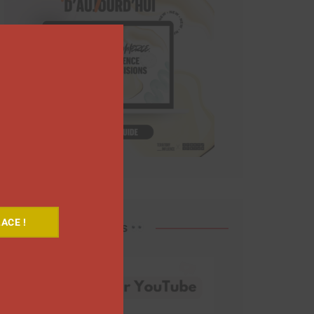
Close
this
module
ACE !
Découvrez nos vidéos