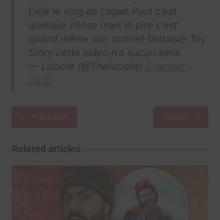
Déjà le vlog de Logan Paul c’est
quelque chose mais le pire c’est
quand même son bonnet fantaisie Toy
Story cette video n’a aucun sens
— Luciole (@Theluciole)
2 janvier
2018
Navigation
Précédent
Suivant
de
l’article
Related articles