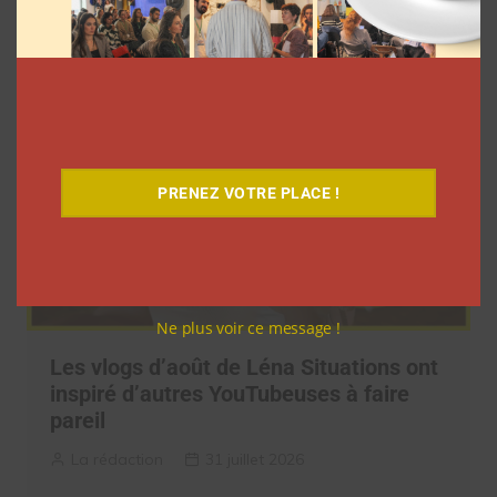
La rédaction
3 août 2026
PRENEZ VOTRE PLACE !
Ne plus voir ce message !
Les vlogs d’août de Léna Situations ont
inspiré d’autres YouTubeuses à faire
pareil
La rédaction
31 juillet 2026