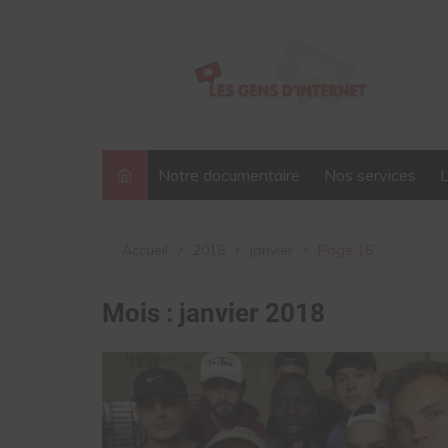
Aller
au
contenu
Notre documentaire
Nos services
Accueil
2018
janvier
Page 16
Mois :
janvier 2018