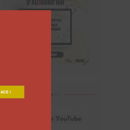
Close
this
module
ACE !
Découvrez nos vidéos