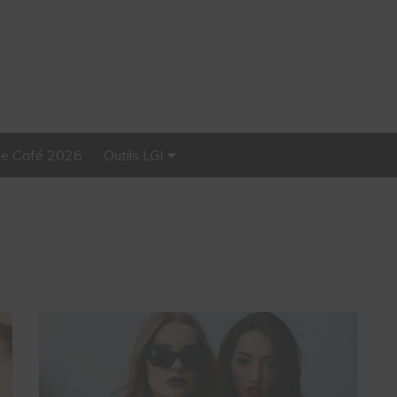
Le Café 2026
Outils LGI
Stellar, plateforme
d’influence tout-en-un