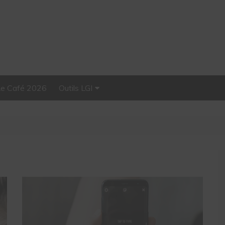
Le Café 2026
Outils LGI
Stellar, plateforme
d’influence tout-en-un