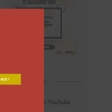
Close
this
module
ACE !
Découvrez nos vidéos