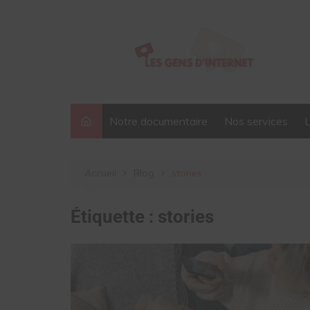
Aller
au
contenu
Notre documentaire
Nos services
Accueil
Blog
stories
Étiquette :
stories