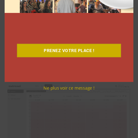
vous aider à évaluer leur efficacité et à prendre des
décisions éclairées :
Programmation avancée :
l’outil vous permet de
planifier vos Stories à l’avance
, en choisissant
les
créneaux de publication où votre audience est la
PRENEZ VOTRE PLACE !
plus active
. Vous maintenez ainsi une présence
régulière et cohérente, tout en dégageant du temps
pour d’autres tâches.
Ne plus voir ce message !