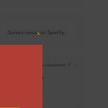
Close
this
module
Abonnez-vous à notre newsletter
Adresse de messagerie
Prénom