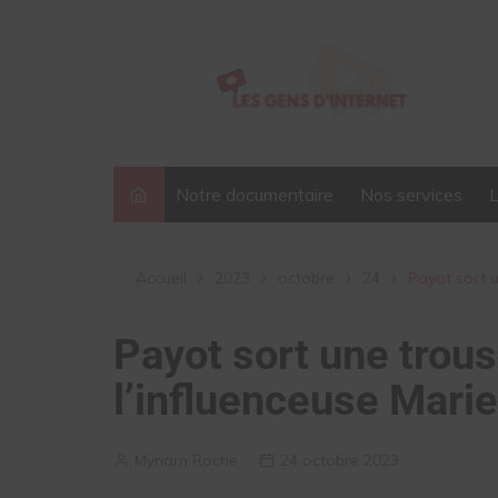
Aller
au
contenu
Notre documentaire
Nos services
Accueil
2023
octobre
24
Payot sort u
Payot sort une trou
l’influenceuse Mari
Myriam Roche
24 octobre 2023