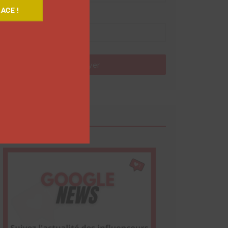
ACE !
Nom
Envoyer
Google News