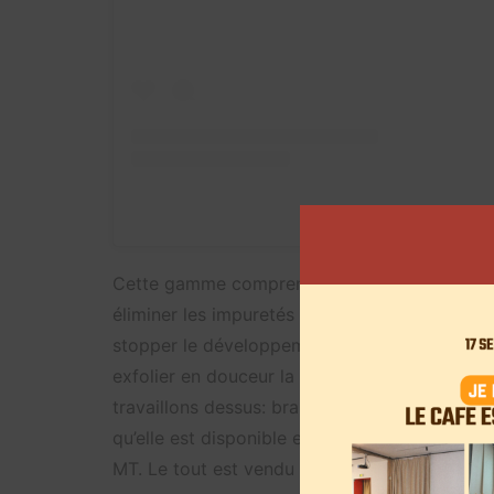
A post shared by Marie In P
Cette gamme comprend « une gelée Nettoyant
éliminer les impuretés et particules de pollut
stopper le développement du bouton dès la pr
exfolier en douceur la peau une à deux fois p
travaillons dessus: brainstorming, réunion, s
qu’elle est disponible en avant-première che
MT. Le tout est vendu au prix de 49,90 euros.