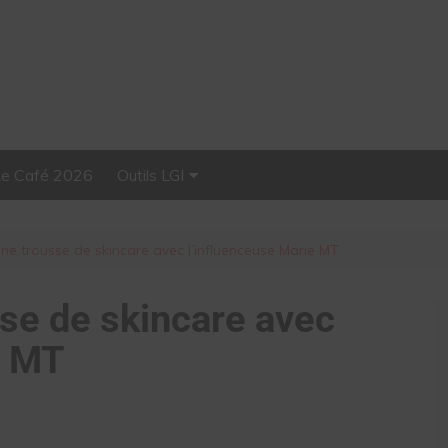
Le Café 2026
Outils LGI
Stellar, plateforme
d’influence tout-en-un
ne trousse de skincare avec l’influenceuse Marie MT
sse de skincare avec
e MT