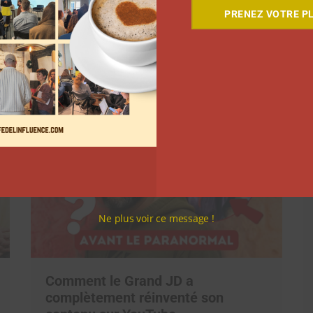
PRENEZ VOTRE PL
Suivant
Ne plus voir ce message !
Comment le Grand JD a
complètement réinventé son