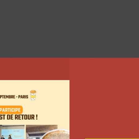
aris
(@marie.mt)
e Moussante Purifiante, pour démaquiller et
ion », une « pâte Grise Originale Stop Bouton, pour
emière nuit » et un « stick Gommant Purifiant, pour
ar semaine. » « Plusieurs mois que Payot et moi
hooting. Je suis tellement heureuse de vous annoncer
z Marionnaud et sur
le site de Payot
« , confie Marie