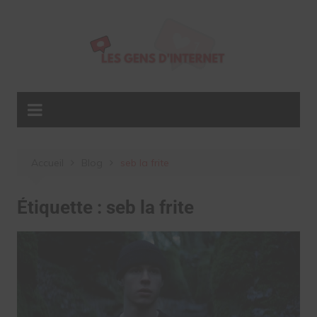
Aller
au
contenu
Accueil
Blog
seb la frite
Étiquette :
seb la frite