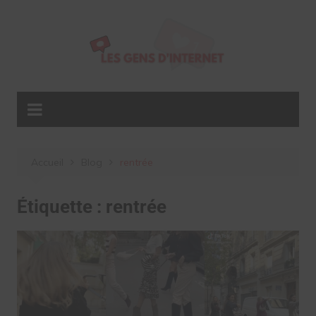
Aller
au
contenu
Accueil
Blog
rentrée
Étiquette :
rentrée