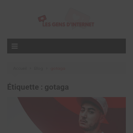
Aller
au
contenu
Accueil
Blog
gotaga
Étiquette :
gotaga