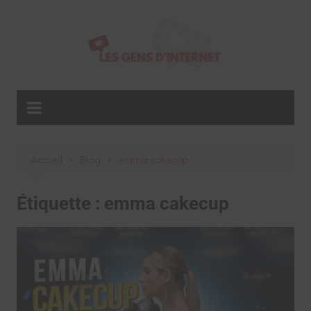
Aller
au
contenu
Accueil
Blog
emma cakecup
Étiquette :
emma cakecup