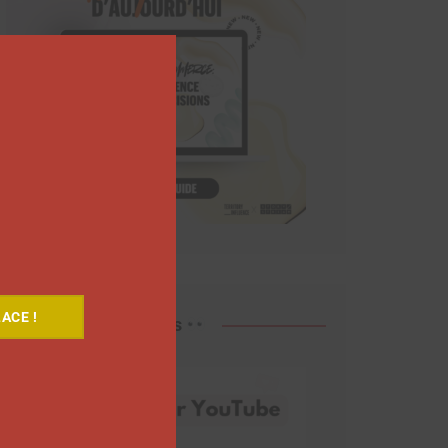
Close
this
module
ACE !
Découvrez nos vidéos