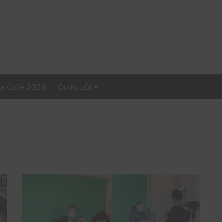
Le Café 2026
Outils LGI
Stellar, plateforme
d’influence tout-en-un