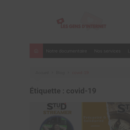
Aller
au
contenu
Notre documentaire
Nos services
Accueil
Blog
covid-19
Étiquette :
covid-19