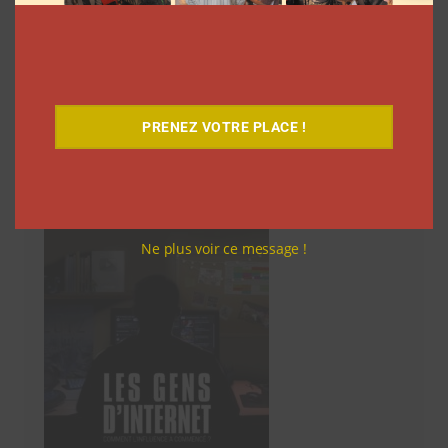
articles
14
15
…
20
Suivant
PRENEZ VOTRE PLACE !
Découvrez notre documentaire
Ne plus voir ce message !