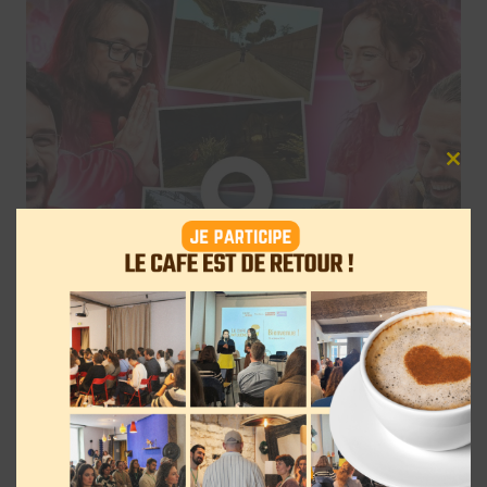
Clos
this
mod
RedBull GeoGamers devient accessible
à tous et imagine une compétition avec
des streamers à Montpellier
29 juin 2026