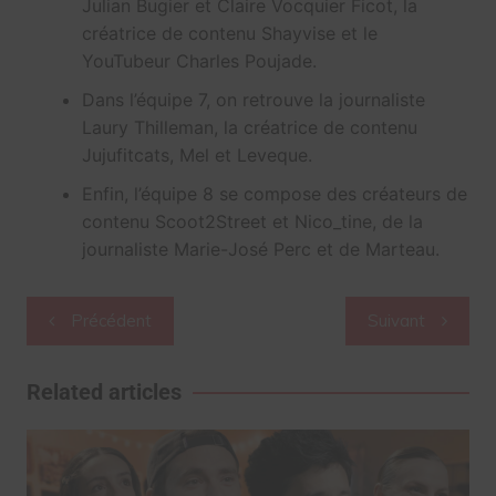
Julian Bugier et Claire Vocquier Ficot, la
créatrice de contenu Shayvise et le
YouTubeur Charles Poujade.
Dans l’équipe 7, on retrouve la journaliste
Laury Thilleman, la créatrice de contenu
Jujufitcats, Mel et Leveque.
Enfin, l’équipe 8 se compose des créateurs de
contenu Scoot2Street et Nico_tine, de la
journaliste Marie-José Perc et de Marteau.
Navigation
Précédent
Suivant
de
l’article
Related articles