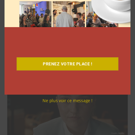
Coupe du Monde 2026: comment
l’agence L’Intrus a « réconcilié »
marques et créateurs de contenu avec
M6
Clara Phelippeaux
6 août 2026
PRENEZ VOTRE PLACE !
Ne plus voir ce message !