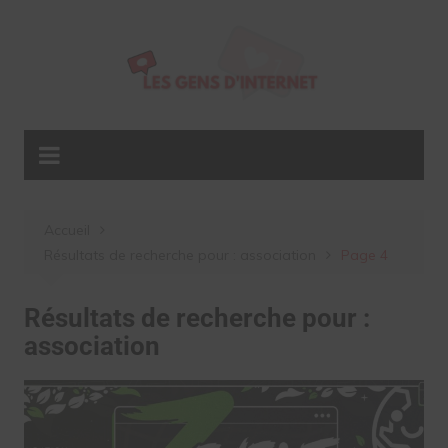
Aller
au
contenu
Accueil
Résultats de recherche pour : association
Page 4
Résultats de recherche pour :
association