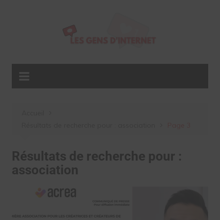
Aller
au
contenu
Accueil
Résultats de recherche pour : association
Page 3
Résultats de recherche pour :
association