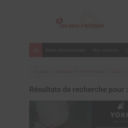
Aller
au
contenu
Notre documentaire
Nos services
Accueil
Résultats de recherche pour : 2019
Résultats de recherche pour 