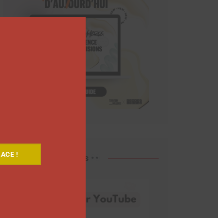
Close
this
module
ACE !
Découvrez nos vidéos