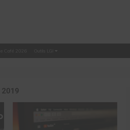
Le Café 2026
Outils LGI
Stellar, plateforme
d’influence tout-en-un
:
2019