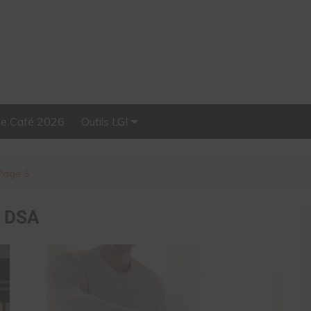
Le Café 2026
Outils LGI
Stellar, plateforme
d’influence tout-en-un
Page 5
:
DSA