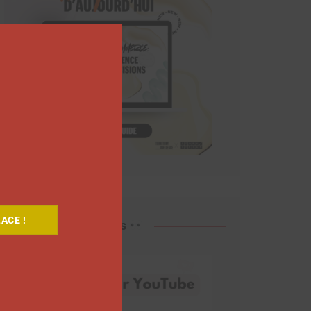
Close
this
module
ACE !
Découvrez nos vidéos