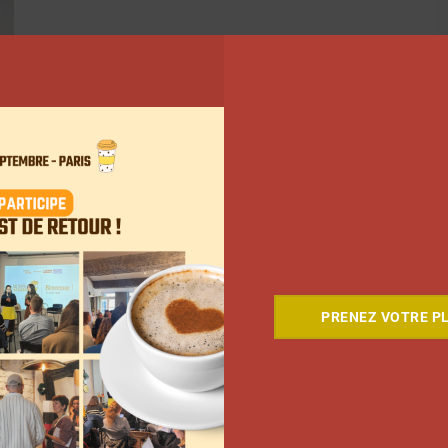
PRENEZ VOTRE PL
5
6
7
…
15
Suivant