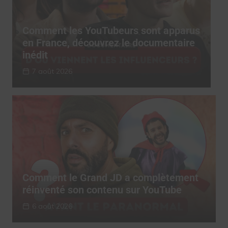
s
Comment les YouTubeurs sont apparus
C
en France, découvrez le documentaire
e
inédit
i
7 août 2026
Comment le Grand JD a complètement
réinventé son contenu sur YouTube
6 août 2026