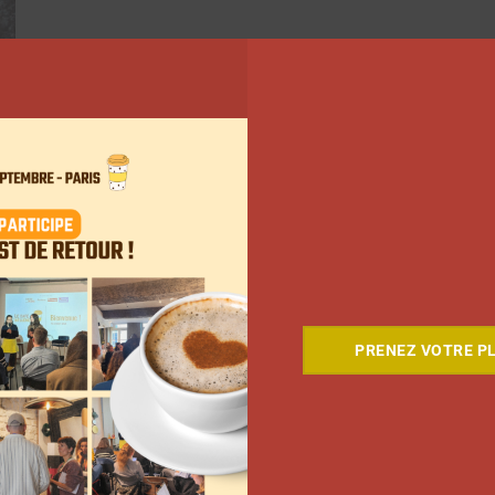
391
392
393
…
583
Suivant
PRENEZ VOTRE PL