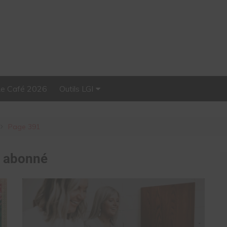
Le Café 2026
Outils LGI
Stellar, plateforme
d’influence tout-en-un
Page 391
:
abonné