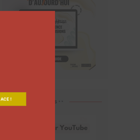
Close
this
module
ACE !
Découvrez nos vidéos