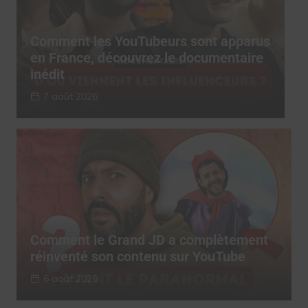
s
Comment les YouTubeurs sont apparus
C
en France, découvrez le documentaire
e
inédit
i
7 août 2026
Comment le Grand JD a complètement
réinventé son contenu sur YouTube
6 août 2026