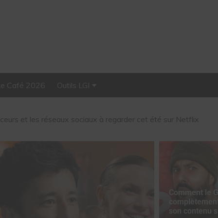
Le Café 2026
Outils LGI
Stellar, plateforme
d’influence tout-en-un
Croquez le Monde®, McDonald’s a convié des influenceurs pour
Comment le G
complètement
son contenu 