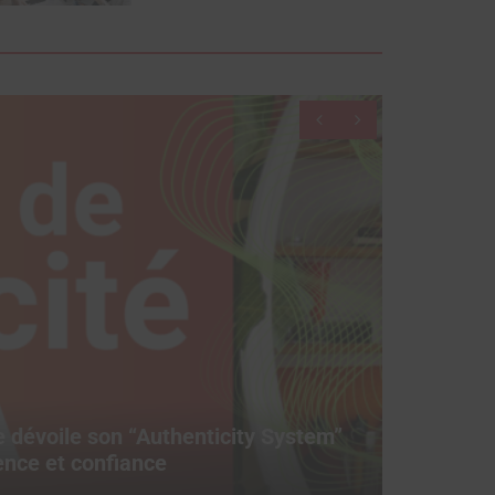
dévoile son “Authenticity System”
Top 1
uence et confiance
mois 