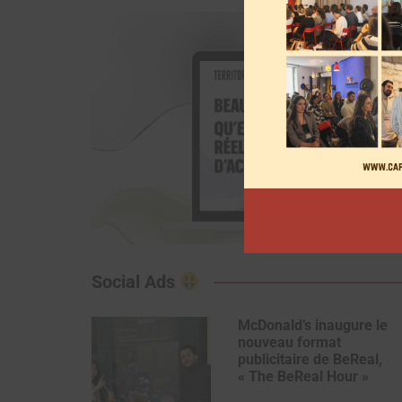
Social Ads
McDonald’s inaugure le
nouveau format
publicitaire de BeReal,
« The BeReal Hour »