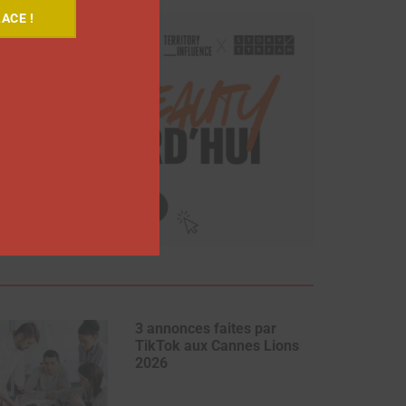
ACE !
3 annonces faites par
TikTok aux Cannes Lions
2026