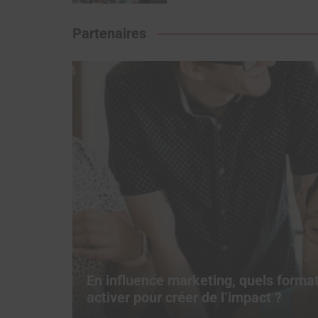
Partenaires
au
En influence marketing, quels form
activer pour créer de l’impact ?