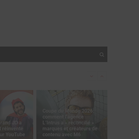
 une « expérience unique »
Gap ouvre son prog
Coupe du Monde 2026:
comment l’agence
rand JD a
L’Intrus a « réconcilié »
 réinventé
marques et créateurs de
sur YouTube
contenu avec M6