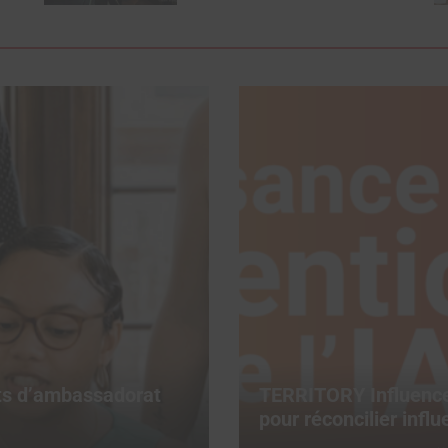
ats d’ambassadorat
TERRITORY Influence 
pour réconcilier infl