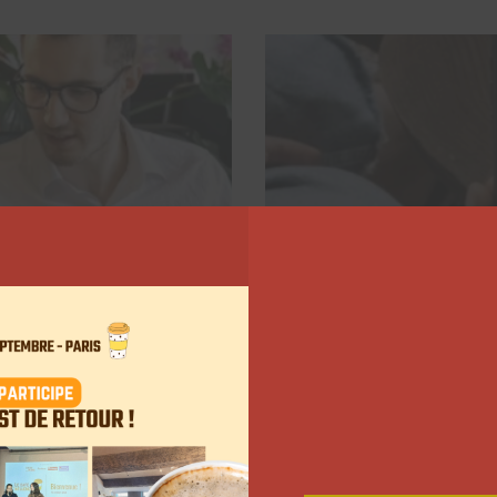
té sur LinkedIn en
De moins en moins d’u
sociaux, depuis 2025
Myriam Roche
13 ja