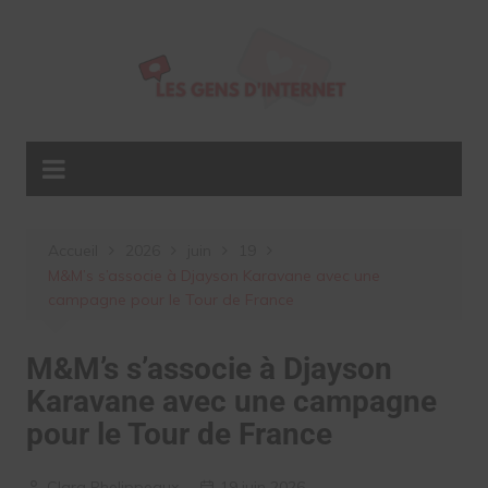
Aller
au
contenu
Accueil
2026
juin
19
M&M’s s’associe à Djayson Karavane avec une
campagne pour le Tour de France
M&M’s s’associe à Djayson
Karavane avec une campagne
pour le Tour de France
Clara Phelippeaux
19 juin 2026