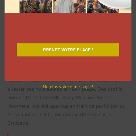
PRENEZ VOTRE PLACE !
Meta
Comme chaque année, Meta invite des influenceurs
Ne plus voir ce message !
a tester ses nouveautés sur leur plage. Des profils
comme Paola Locatelli, Sissy Mua, ou encore
Nourhene, ont été aperçus en train de participer au
Meta Running Club, une course de 5km sur la
Croisette.