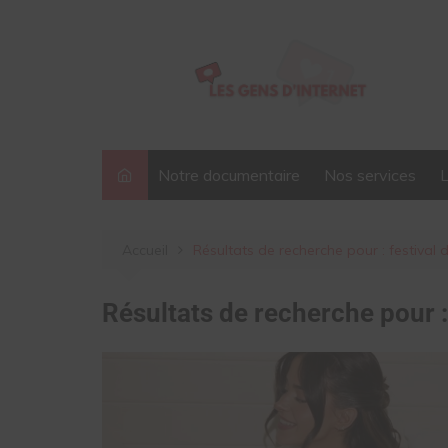
Aller
au
contenu
Notre documentaire
Nos services
Accueil
Résultats de recherche pour : festival
Résultats de recherche pour 