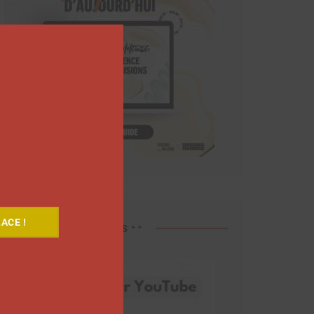
Close
this
module
ACE !
Découvrez nos vidéos