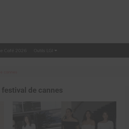
Le Café 2026
Outils LGI
Stellar, plateforme
d’influence tout-en-un
 de cannes
:
festival de cannes