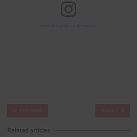
View this post on Instagram
Navigation
Précédent
Suivant
de
l’article
Related articles