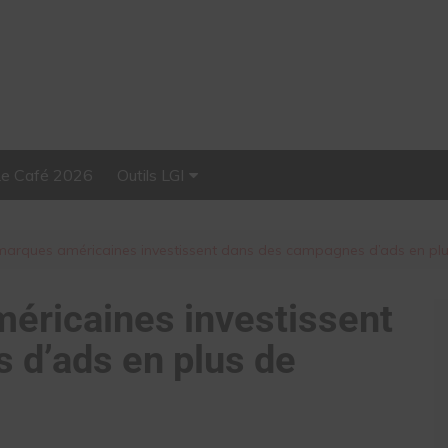
Le Café 2026
Outils LGI
Stellar, plateforme
d’influence tout-en-un
arques américaines investissent dans des campagnes d’ads en plus 
éricaines investissent
 d’ads en plus de