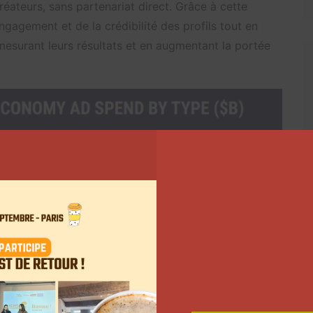
réateurs, sans partenariat direct. Grâce à cette
ngagement et de la crédibilité des profils tout en
mesurant leurs résultats et en augmentant la portée