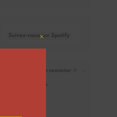
Close
this
module
Abonnez-vous à notre newsletter
Adresse de messagerie
Prénom