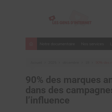
Aller
au
contenu
Notre documentaire
Nos services
Accueil
2025
décembre
18
90% des m
90% des marques am
dans des campagnes
l’influence