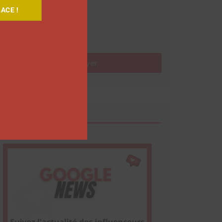
ACE !
Nom
Envoyer
Google News