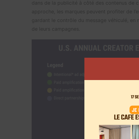
dans de la publicité à côté des contenus de c
approche, les marques peuvent profiter de l’e
gardant le contrôle du message véhiculé, en 
de leurs campagnes.