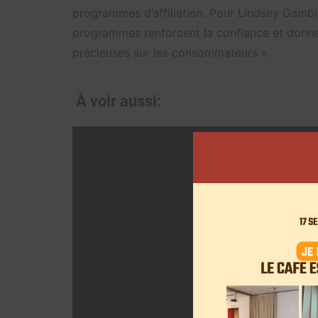
programmes d’affiliation. Pour Lindsey Gamble
programmes renforcent la confiance et donn
précieuses sur les consommateurs ».
À voir aussi: