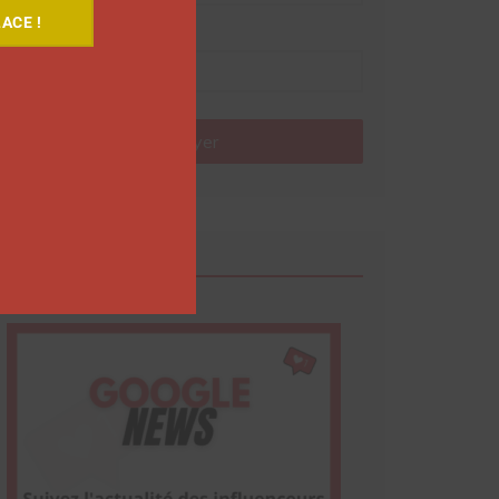
ACE !
Nom
Envoyer
Google News