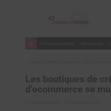
Aller
au
contenu
Notre documentaire
Nos services
Accueil
2025
décembre
18
Les bouti
Les boutiques de cré
d’ecommerce se mult
Clara Phelippeaux
18 décembre 2025