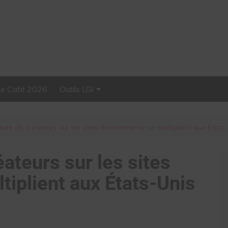
Le Café 2026
Outils LGI
Stellar, plateforme
d’influence tout-en-un
ques de créateurs sur les sites d’ecommerce se multiplient aux États
ateurs sur les sites
iplient aux États-Unis