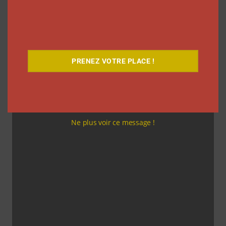
l’enregistrement d’écran restent des solutions
fiables.
À voir aussi:
PRENEZ VOTRE PLACE !
Ne plus voir ce message !