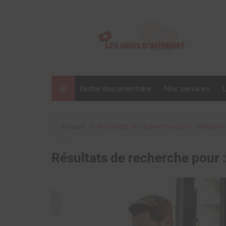
Aller
au
contenu
Notre documentaire
Nos services
Accueil
Résultats de recherche pour : télépho
Résultats de recherche pour 