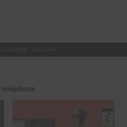
Le Café 2026
Outils LGI
Stellar, plateforme
d’influence tout-en-un
ne
:
téléphone