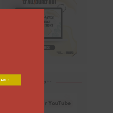
Close
this
module
ACE !
Découvrez nos vidéos