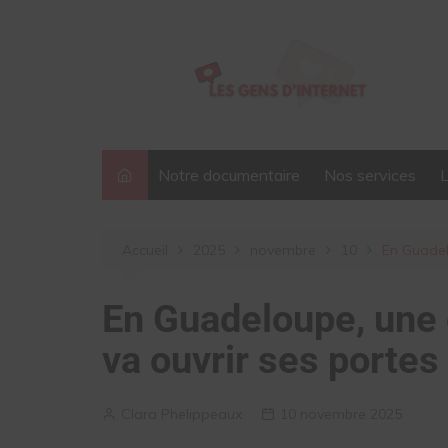
Aller
au
contenu
Notre documentaire
Nos services
Accueil
2025
novembre
10
En Guadel
En Guadeloupe, une 
va ouvrir ses portes
Clara Phelippeaux
10 novembre 2025