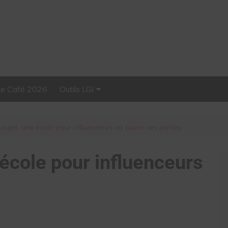
Le Café 2026
Outils LGI
Stellar, plateforme
d’influence tout-en-un
oupe, une école pour influenceurs va ouvrir ses portes
école pour influenceurs