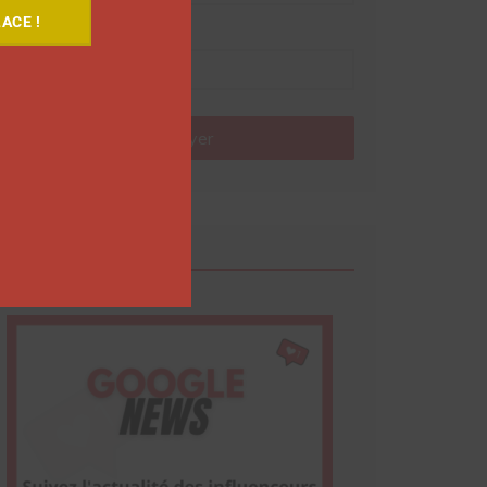
ACE !
Nom
Envoyer
Google News