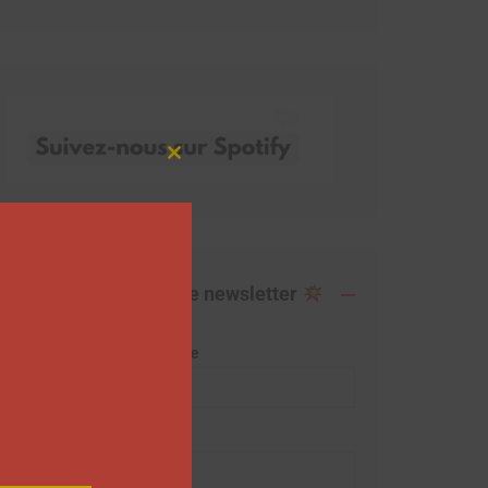
Close
this
module
Abonnez-vous à notre newsletter
Adresse de messagerie
Prénom