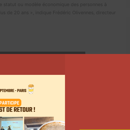
 le statut ou modèle économique des personnes à
lus de 20 ans », indique Frédéric Olivennes, directeur