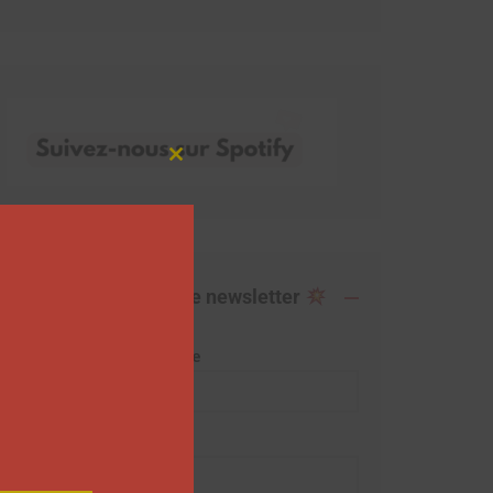
Close
this
module
Abonnez-vous à notre newsletter
Adresse de messagerie
Prénom