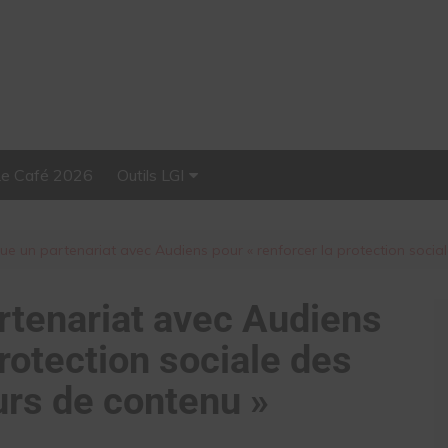
Le Café 2026
Outils LGI
Stellar, plateforme
d’influence tout-en-un
e un partenariat avec Audiens pour « renforcer la protection social
tenariat avec Audiens
protection sociale des
urs de contenu »