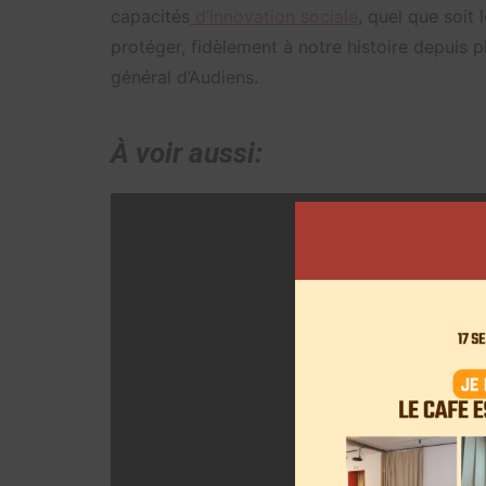
capacités
d’innovation sociale
, quel que soit
protéger, fidèlement à notre histoire depuis p
général d’Audiens.
À voir aussi: