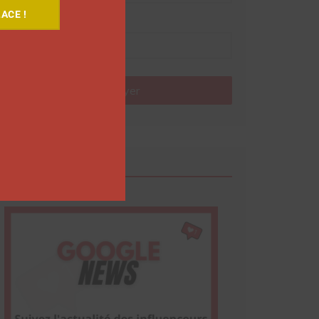
ACE !
Nom
Envoyer
Google News