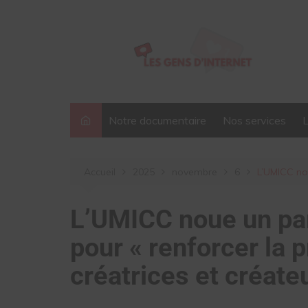
Aller
au
contenu
Notre documentaire
Nos services
Accueil
2025
novembre
6
L’UMICC nou
L’UMICC noue un par
pour « renforcer la 
créatrices et créate