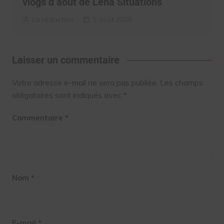
vlogs d’août de Léna Situations
La rédaction
5 août 2026
Laisser un commentaire
Votre adresse e-mail ne sera pas publiée.
Les champs
obligatoires sont indiqués avec
*
Commentaire
*
Nom
*
E-mail
*