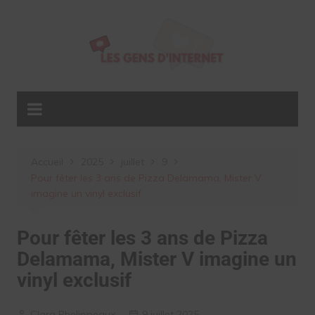
Aller
au
contenu
Accueil
2025
juillet
9
Pour fêter les 3 ans de Pizza Delamama, Mister V
imagine un vinyl exclusif
Pour fêter les 3 ans de Pizza
Delamama, Mister V imagine un
vinyl exclusif
Clara Phelippeaux
9 juillet 2025