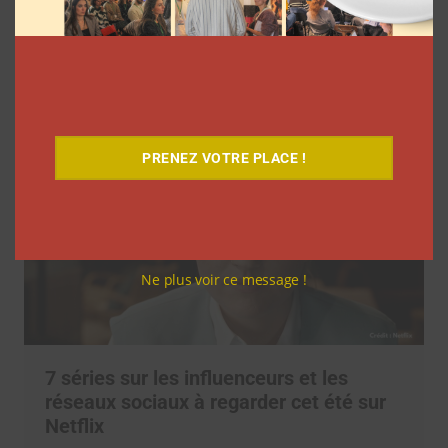
marques et créateurs de contenu avec
M6
Clara Phelippeaux
6 août 2026
PRENEZ VOTRE PLACE !
Ne plus voir ce message !
7 séries sur les influenceurs et les
réseaux sociaux à regarder cet été sur
Netflix