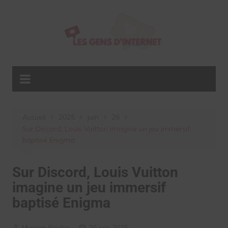
Aller
au
contenu
Accueil
2025
juin
26
Sur Discord, Louis Vuitton imagine un jeu immersif
baptisé Enigma
Sur Discord, Louis Vuitton
imagine un jeu immersif
baptisé Enigma
Myriam Roche
26 juin 2025