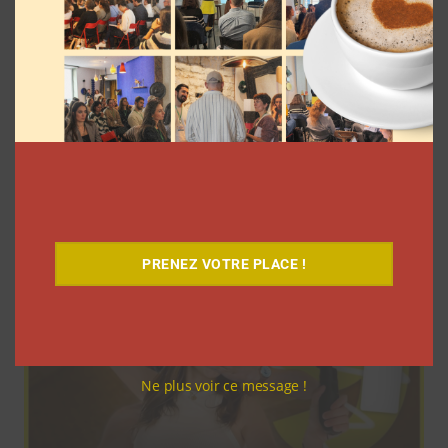
Pour le lancement de Croquez le
Monde®, McDonald’s a convié des
influenceurs pour une « expérience
unique »
La rédaction
4 août 2026
PRENEZ VOTRE PLACE !
Ne plus voir ce message !